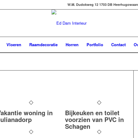
W.M. Dudokweg 12 1703 DB Heerhugowaard -
Vloeren
Raamdecoratie
Horren
Portfolio
Contact
Ov
Vakantie woning in
Bijkeuken en toilet
Julianadorp
voorzien van PVC in
Schagen