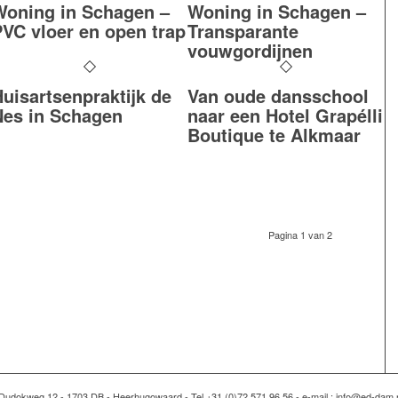
Woning in Schagen –
Woning in Schagen –
PVC vloer en open trap
Transparante
vouwgordijnen
uisartsenpraktijk de
Van oude dansschool
Nes in Schagen
naar een Hotel Grapélli
Boutique te Alkmaar
Pagina 1 van 2
Dudokweg 12 - 1703 DB - Heerhugowaard - Tel +31 (0)72 571 96 56 - e-mail : info@ed-dam.