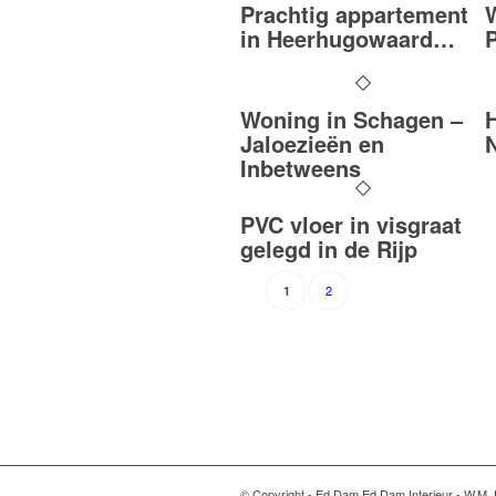
Prachtig appartement
in Heerhugowaard…
Woning in Schagen –
H
Jaloezieën en
Inbetweens
PVC vloer in visgraat
gelegd in de Rijp
2
1
© Copyright - Ed Dam Ed Dam Interieur - W.M. 