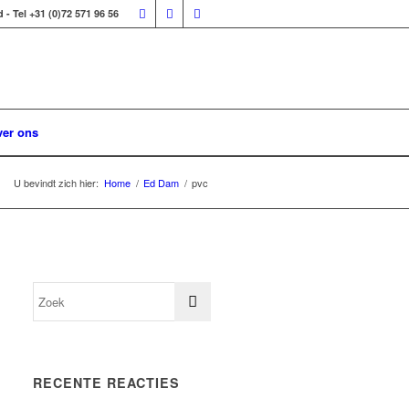
 Tel +31 (0)72 571 96 56
er ons
U bevindt zich hier:
Home
/
Ed Dam
/
pvc
RECENTE REACTIES