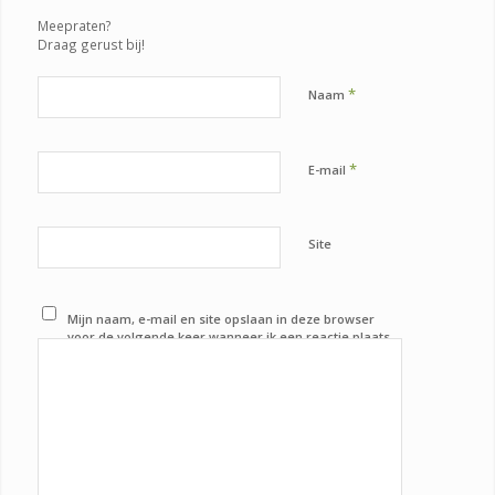
Meepraten?
Draag gerust bij!
*
Naam
*
E-mail
Site
Mijn naam, e-mail en site opslaan in deze browser
voor de volgende keer wanneer ik een reactie plaats.