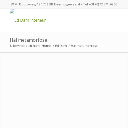
W.M. Dudokweg 12 1703 DB Heerhugowaard - Tel +31 (0)72 571 96 56
Hal metamorfose
U bevindt zich hier:
Home
/
Ed Dam
/
Hal metamorfose