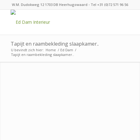
W.M. Dudokweg 12 1703 DB Heerhugowaard - Tel +31 (0)72 571 96 56
Tapijt en raambekleding slaapkamer..
U bevindt zich hier:
Home
/
Ed Dam
/
Tapijt en raambekleding slaapkamer..