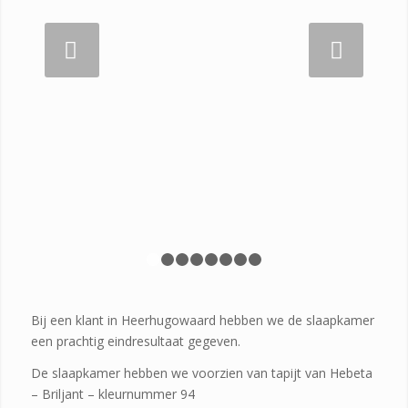
Volgende
1
2
3
4
5
6
7
8
Bij een klant in Heerhugowaard hebben we de slaapkamer
een prachtig eindresultaat gegeven.
De slaapkamer hebben we voorzien van tapijt van Hebeta
– Briljant – kleurnummer 94