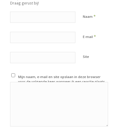
Draag gerust bij!
*
Naam
*
E-mail
Site
Mijn naam, e-mail en site opslaan in deze browser
voor de volgende keer wanneer ik een reactie plaats.