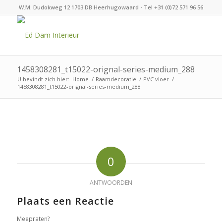
W.M. Dudokweg 12 1703 DB Heerhugowaard - Tel +31 (0)72 571 96 56
1458308281_t15022-orignal-series-medium_288
U bevindt zich hier:
Home
/
Raamdecoratie
/
PVC vloer
/
1458308281_t15022-orignal-series-medium_288
0
ANTWOORDEN
Plaats een Reactie
Meepraten?