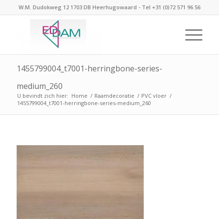
W.M. Dudokweg 12 1703 DB Heerhugowaard - Tel +31 (0)72 571 96 56
1455799004_t7001-herringbone-series-
medium_260
U bevindt zich hier:
Home
/
Raamdecoratie
/
PVC vloer
/
1455799004_t7001-herringbone-series-medium_260