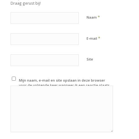
Draag gerust bij!
*
Naam
*
E-mail
Site
Mijn naam, e-mail en site opslaan in deze browser
voor de volgende keer wanneer ik een reactie plaats.