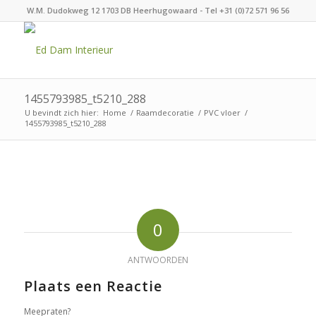
W.M. Dudokweg 12 1703 DB Heerhugowaard - Tel +31 (0)72 571 96 56
1455793985_t5210_288
U bevindt zich hier:
Home
/
Raamdecoratie
/
PVC vloer
/
1455793985_t5210_288
0
ANTWOORDEN
Plaats een Reactie
Meepraten?