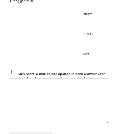
Draag gerust bij!
*
Naam
*
E-mail
Site
Mijn naam, e-mail en site opslaan in deze browser voor
de volgende keer wanneer ik een reactie plaats.