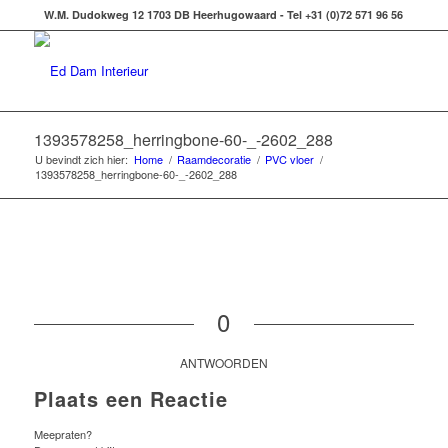
W.M. Dudokweg 12 1703 DB Heerhugowaard - Tel +31 (0)72 571 96 56
1393578258_herringbone-60-_-2602_288
U bevindt zich hier:
Home
/
Raamdecoratie
/
PVC vloer
/
1393578258_herringbone-60-_-2602_288
0
ANTWOORDEN
Plaats een Reactie
Meepraten?