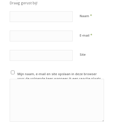
Draag gerust bij!
*
Naam
*
E-mail
Site
Mijn naam, e-mail en site opslaan in deze browser
voor de volgende keer wanneer ik een reactie plaats.