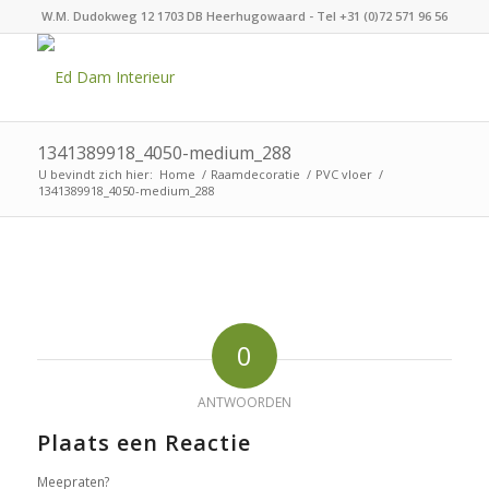
W.M. Dudokweg 12 1703 DB Heerhugowaard - Tel +31 (0)72 571 96 56
1341389918_4050-medium_288
U bevindt zich hier:
Home
/
Raamdecoratie
/
PVC vloer
/
1341389918_4050-medium_288
0
ANTWOORDEN
Plaats een Reactie
Meepraten?