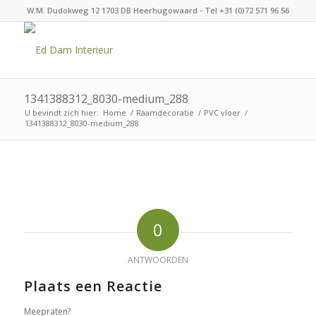
W.M. Dudokweg 12 1703 DB Heerhugowaard - Tel +31 (0)72 571 96 56
1341388312_8030-medium_288
U bevindt zich hier:
Home
/
Raamdecoratie
/
PVC vloer
/
1341388312_8030-medium_288
0
ANTWOORDEN
Plaats een Reactie
Meepraten?