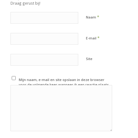
Draag gerust bij!
*
Naam
*
E-mail
Site
Mijn naam, e-mail en site opslaan in deze browser
voor de volgende keer wanneer ik een reactie plaats.