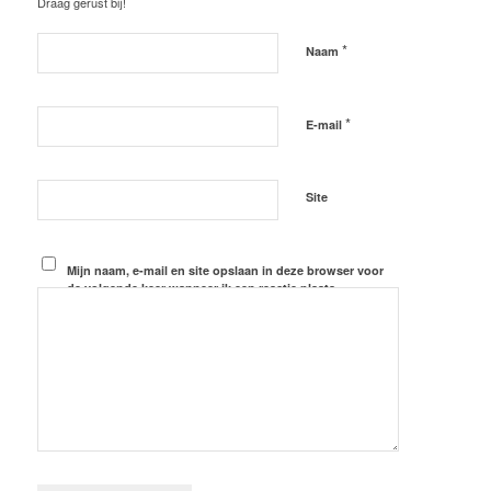
Draag gerust bij!
*
Naam
*
E-mail
Site
Mijn naam, e-mail en site opslaan in deze browser voor
de volgende keer wanneer ik een reactie plaats.