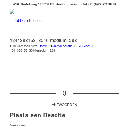
W.M. Dudokweg 12 1703 DB Heerhugowaard - Tel +31 (0)72 571 96 56
1341388158_3040-medium_288
U bevindt zich hier:
Home
/
Raamdecoratie
/
PVC vloer
/
1341388158_3040-medium_288
0
ANTWOORDEN
Plaats een Reactie
Meepraten?