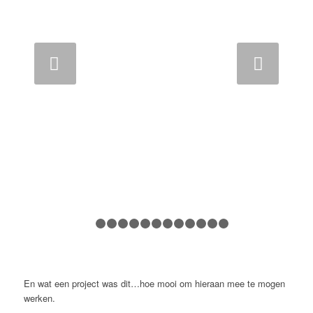
Volgende
1
2
3
4
5
6
7
8
9
10
11
12
13
En wat een project was dit…hoe mooi om hieraan mee te mogen
werken.