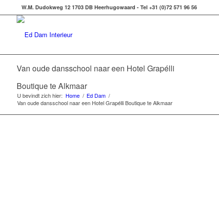
W.M. Dudokweg 12 1703 DB Heerhugowaard - Tel +31 (0)72 571 96 56
Van oude dansschool naar een Hotel Grapélli
Boutique te Alkmaar
U bevindt zich hier:
Home
/
Ed Dam
/
Van oude dansschool naar een Hotel Grapélli Boutique te Alkmaar