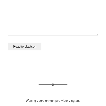
volgende keer wanneer ik een reactie plaats.
Woning voorzien van pvc vloer visgraat