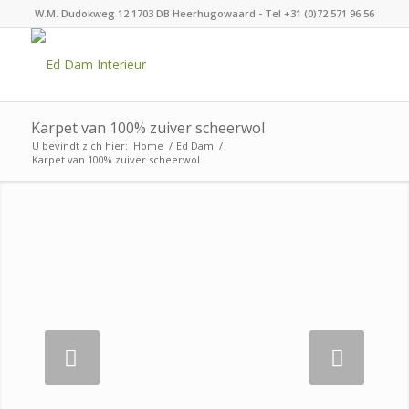
W.M. Dudokweg 12 1703 DB Heerhugowaard - Tel +31 (0)72 571 96 56
Karpet van 100% zuiver scheerwol
U bevindt zich hier:
Home
/
Ed Dam
/
Karpet van 100% zuiver scheerwol
Volgende