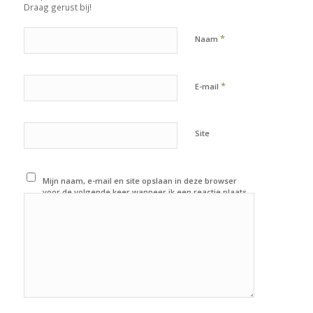
Draag gerust bij!
*
Naam
*
E-mail
Site
Mijn naam, e-mail en site opslaan in deze browser
voor de volgende keer wanneer ik een reactie plaats.