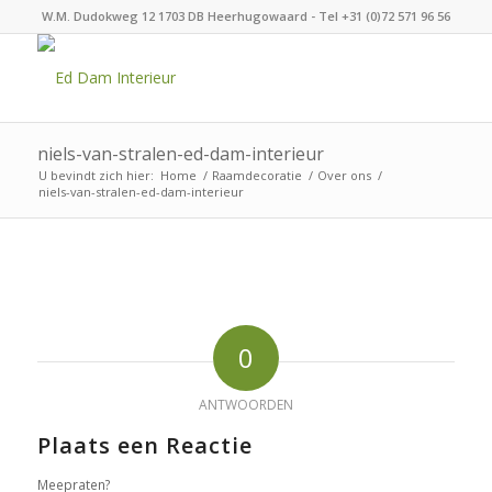
W.M. Dudokweg 12 1703 DB Heerhugowaard - Tel +31 (0)72 571 96 56
niels-van-stralen-ed-dam-interieur
U bevindt zich hier:
Home
/
Raamdecoratie
/
Over ons
/
niels-van-stralen-ed-dam-interieur
0
ANTWOORDEN
Plaats een Reactie
Meepraten?