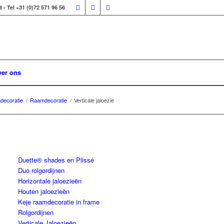
 Tel +31 (0)72 571 96 56
er ons
decoratie
/
Raamdecoratie
/
Verticale jaloezie
Duette® shades en Plissé
Duo rolgordijnen
Horizontale jaloezieën
Houten jaloezieën
Keje raamdecoratie in frame
Rolgordijnen
Verticale Jaloezieën