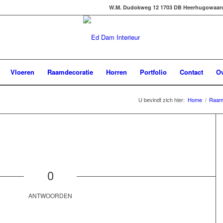
W.M. Dudokweg 12 1703 DB Heerhugowaard -
Vloeren
Raamdecoratie
Horren
Portfolio
Contact
Ov
U bevindt zich hier:
Home
/
Raam
0
ANTWOORDEN