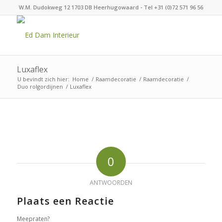
W.M. Dudokweg 12 1703 DB Heerhugowaard - Tel +31 (0)72 571 96 56
Luxaflex
U bevindt zich hier:
Home
/
Raamdecoratie
/
Raamdecoratie
/
Duo rolgordijnen
/
Luxaflex
0
ANTWOORDEN
Plaats een Reactie
Meepraten?