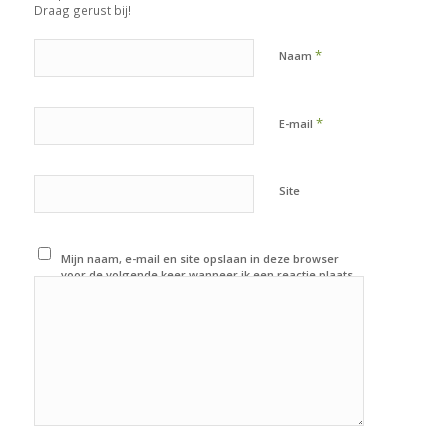
Draag gerust bij!
*
Naam
*
E-mail
Site
Mijn naam, e-mail en site opslaan in deze browser
voor de volgende keer wanneer ik een reactie plaats.