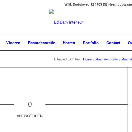
W.M. Dudokweg 12 1703 DB Heerhugowaard -
Vloeren
Raamdecoratie
Horren
Portfolio
Contact
Ov
U bevindt zich hier:
Home
/
Raamdecoratie
/
Raamde
0
ANTWOORDEN