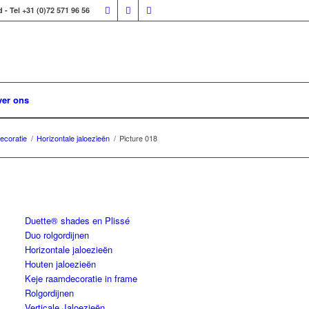
 Tel +31 (0)72 571 96 56
er ons
coratie
/
Horizontale jaloezieën
/
Picture 018
Duette® shades en Plissé
Duo rolgordijnen
Horizontale jaloezieën
Houten jaloezieën
Keje raamdecoratie in frame
Rolgordijnen
Verticale Jaloezieën