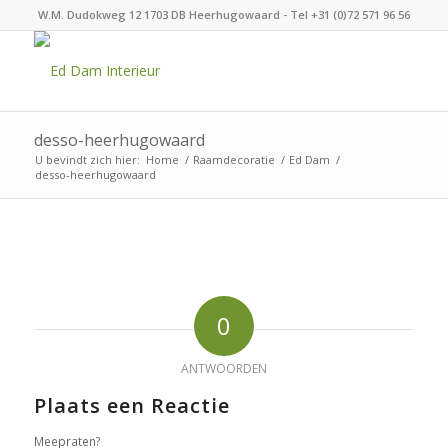
W.M. Dudokweg 12 1703 DB Heerhugowaard - Tel +31 (0)72 571 96 56
desso-heerhugowaard
U bevindt zich hier:
Home
/
Raamdecoratie
/
Ed Dam
/
desso-heerhugowaard
0
ANTWOORDEN
Plaats een Reactie
Meepraten?