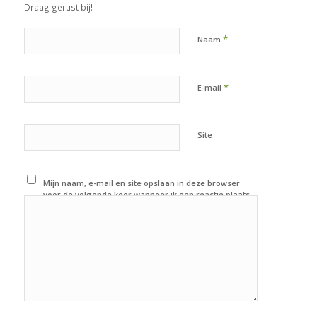
Draag gerust bij!
*
Naam
*
E-mail
Site
Mijn naam, e-mail en site opslaan in deze browser
voor de volgende keer wanneer ik een reactie plaats.