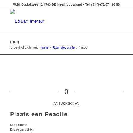
W.M. Dudokweg 12 1703 DB Heerhugowaard - Tel +31 (0)72 571 96 56
mug
U bevindt zich hier:
Home
/
Raamdecoratie
/
/
mug
0
ANTWOORDEN
Plaats een Reactie
Meepraten?
Draag gerust bij!