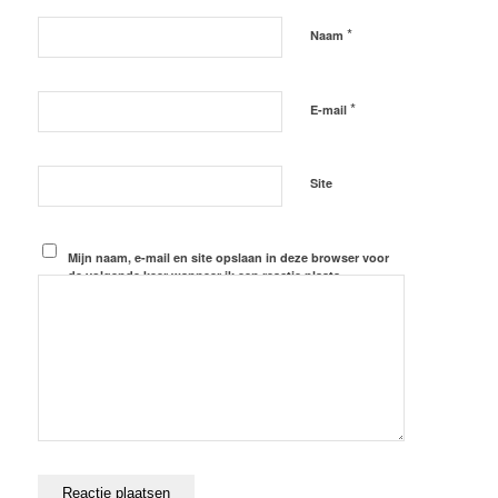
*
Naam
*
E-mail
Site
Mijn naam, e-mail en site opslaan in deze browser voor
de volgende keer wanneer ik een reactie plaats.