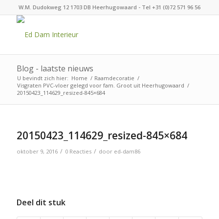
W.M. Dudokweg 12 1703 DB Heerhugowaard - Tel +31 (0)72 571 96 56
Blog - laatste nieuws
U bevindt zich hier:
Home
/
Raamdecoratie
/
Visgraten PVC-vloer gelegd voor fam. Groot uit Heerhugowaard
/
20150423_114629_resized-845×684
20150423_114629_resized-845×684
/
/
oktober 9, 2016
0 Reacties
door
ed-dam86
Deel dit stuk