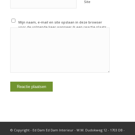
Site
Mijn naam, e-mail en site opslaan in deze browser
voor de volgende keer wanneer ik een reactie plaats.
© Copyright - Ed Dam Ed Dam Interieur - W.M. Dudokweg 12 - 1703 DB -