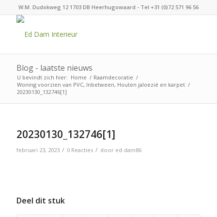
W.M. Dudokweg 12 1703 DB Heerhugowaard - Tel +31 (0)72 571 96 56
Blog - laatste nieuws
U bevindt zich hier:
Home
/
Raamdecoratie
/
Woning voorzien van PVC, Inbetween, Houten jaloezié en karpet
/
20230130_132746[1]
20230130_132746[1]
/
/
februari 23, 2023
0 Reacties
door
ed-dam86
Deel dit stuk