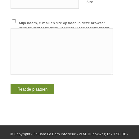
Site
Mijn naam, e-mail en site opslaan in deze browser
voor de volgende keer wanneer ik een reactie plaats.
© Copyright - Ed Dam Ed Dam Interieur - W.M. Dudokweg 12 - 1703 DB -