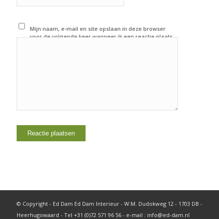
Mijn naam, e-mail en site opslaan in deze browser
voor de volgende keer wanneer ik een reactie plaats.
© Copyright - Ed Dam Ed Dam Interieur - W.M. Dudokweg 12 - 1703 DB -
Heerhugowaard - Tel +31 (0)72 571 96 56 - e-mail : info@ed-dam.nl