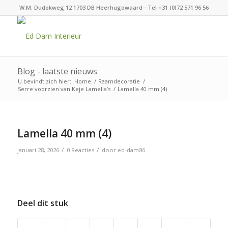
W.M. Dudokweg 12 1703 DB Heerhugowaard - Tel +31 (0)72 571 96 56
Blog - laatste nieuws
U bevindt zich hier:
Home
/
Raamdecoratie
/
Serre voorzien van Keje Lamella’s
/
Lamella 40 mm (4)
Lamella 40 mm (4)
/
/
januari 28, 2026
0 Reacties
door
ed-dam86
Deel dit stuk