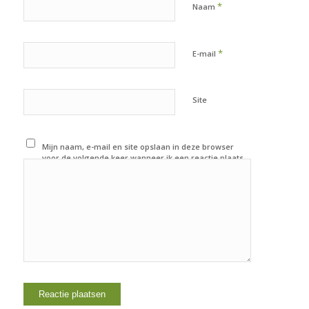
*
Naam
*
E-mail
Site
Mijn naam, e-mail en site opslaan in deze browser
voor de volgende keer wanneer ik een reactie plaats.