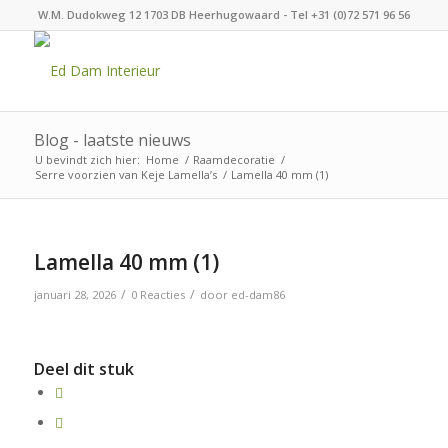
W.M. Dudokweg 12 1703 DB Heerhugowaard - Tel +31 (0)72 571 96 56
Blog - laatste nieuws
U bevindt zich hier:
Home
/
Raamdecoratie
/
Serre voorzien van Keje Lamella’s
/
Lamella 40 mm (1)
Lamella 40 mm (1)
/
/
januari 28, 2026
0 Reacties
door
ed-dam86
Deel dit stuk