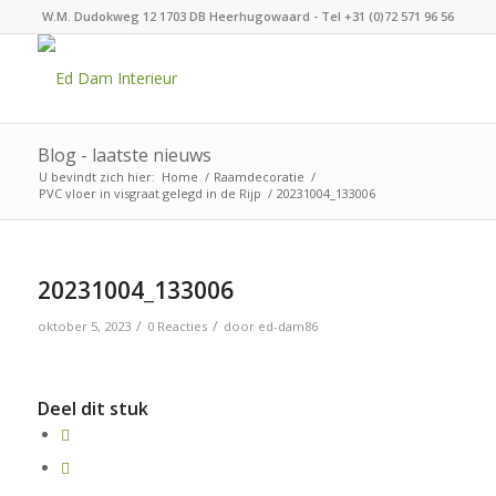
W.M. Dudokweg 12 1703 DB Heerhugowaard - Tel +31 (0)72 571 96 56
Blog - laatste nieuws
U bevindt zich hier:
Home
/
Raamdecoratie
/
PVC vloer in visgraat gelegd in de Rijp
/
20231004_133006
20231004_133006
/
/
oktober 5, 2023
0 Reacties
door
ed-dam86
Deel dit stuk