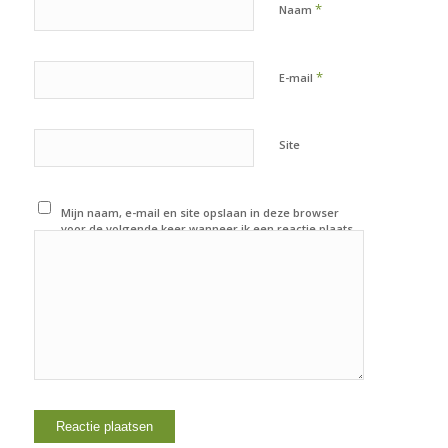
*
Naam
*
E-mail
Site
Mijn naam, e-mail en site opslaan in deze browser
voor de volgende keer wanneer ik een reactie plaats.