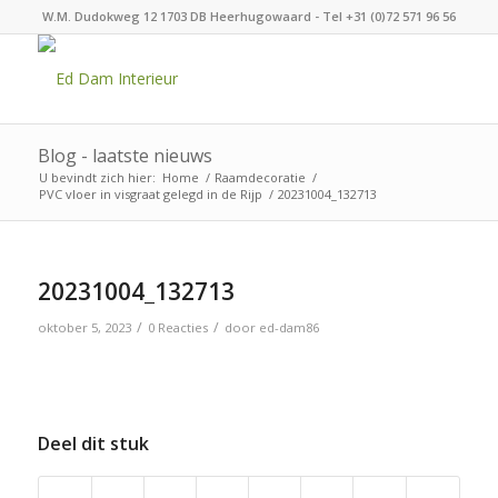
W.M. Dudokweg 12 1703 DB Heerhugowaard - Tel +31 (0)72 571 96 56
Blog - laatste nieuws
U bevindt zich hier:
Home
/
Raamdecoratie
/
PVC vloer in visgraat gelegd in de Rijp
/
20231004_132713
20231004_132713
/
/
oktober 5, 2023
0 Reacties
door
ed-dam86
Deel dit stuk