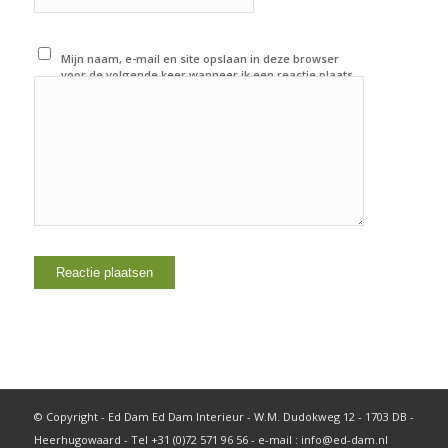
Mijn naam, e-mail en site opslaan in deze browser
voor de volgende keer wanneer ik een reactie plaats.
© Copyright - Ed Dam Ed Dam Interieur - W.M. Dudokweg 12 - 1703 DB -
Heerhugowaard - Tel +31 (0)72 571 96 56 - e-mail : info@ed-dam.nl