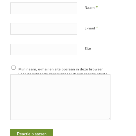
*
Naam
*
E-mail
Site
Mijn naam, e-mail en site opslaan in deze browser
voor de volgende keer wanneer ik een reactie plaats.