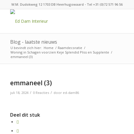
W.M. Dudokweg 12 1703 DB Heerhugowaard - Tel +31 (0)72 571 96 56
Blog - laatste nieuws
U bevindt zich hier:
Home
/
Raamdecoratie
/
Woning in Schagen voorzien Keje Splendid Pliss en Supplente
/
emmaneel (3)
emmaneel (3)
/
/
juli 18, 2024
0 Reacties
door
ed-dam86
Deel dit stuk