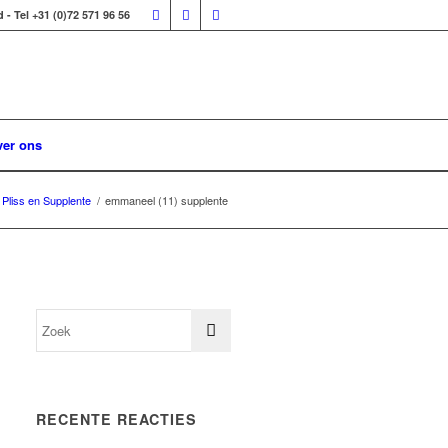
 Tel +31 (0)72 571 96 56
er ons
 Pliss en Supplente
/
emmaneel (11) supplente
RECENTE REACTIES