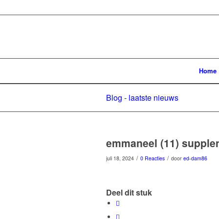
Home
Blog - laatste nieuws
emmaneel (11) supple
/
/
juli 18, 2024
0 Reacties
door
ed-dam86
Deel dit stuk