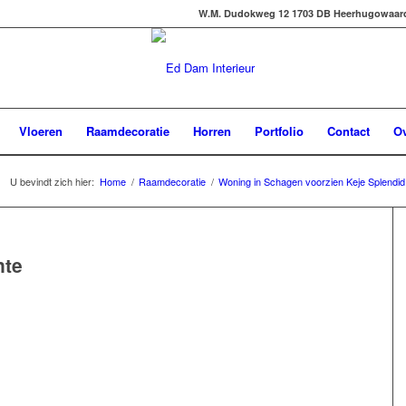
W.M. Dudokweg 12 1703 DB Heerhugowaard -
Vloeren
Raamdecoratie
Horren
Portfolio
Contact
Ov
U bevindt zich hier:
Home
/
Raamdecoratie
/
Woning in Schagen voorzien Keje Splendid
nte