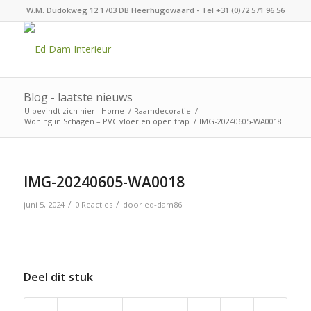
W.M. Dudokweg 12 1703 DB Heerhugowaard - Tel +31 (0)72 571 96 56
Blog - laatste nieuws
U bevindt zich hier:
Home
/
Raamdecoratie
/
Woning in Schagen – PVC vloer en open trap
/
IMG-20240605-WA0018
IMG-20240605-WA0018
/
/
juni 5, 2024
0 Reacties
door
ed-dam86
Deel dit stuk