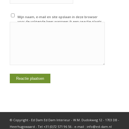
Mijn naam, e-mail en site opslaan in deze browser
voor de volgende keer wanneer ik een reactie plaats.
© Copyright - Ed Dam Ed Dam Interieur - W.M. Dudokweg 12 - 1703 DB -
Heerhugowaard - Tel +31 (0)72 571 96 56 - e-mail : info@ed-dam.nl