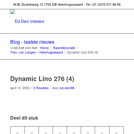
W.M. Dudokweg 12 1703 DB Heerhugowaard - Tel +31 (0)72 571 96 56
Blog - laatste nieuws
U bevindt zich hier:
Home
/
Raamdecoratie
/
Fam. van Langen – Heerhugowaard
/
Dynamic Lino 276 (4)
Dynamic Lino 276 (4)
/
/
april 14, 2023
0 Reacties
door
ed-dam86
Deel dit stuk