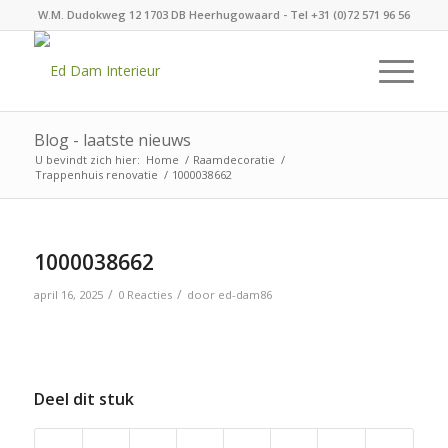
W.M. Dudokweg 12 1703 DB Heerhugowaard - Tel +31 (0)72 571 96 56
Blog - laatste nieuws
U bevindt zich hier:
Home
/
Raamdecoratie
/
Trappenhuis renovatie
/
1000038662
1000038662
/
/
april 16, 2025
0 Reacties
door
ed-dam86
Deel dit stuk