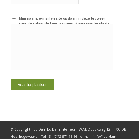
Mijn naam, e-mail en site opslaan in deze browser
voor de volgende keer wanneer ik een reactie plaats.
© Copyright - Ed Dam Ed Dam Interieur - W.M. Dudokweg 12 - 1703 DB -
Heerhugowaard - Tel +31 (0)72 571 96 56 - e-mail : info@ed-dam.nl