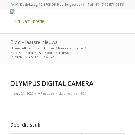
W.M. Dudokweg 12 1703 DB Heerhugowaard - Tel +31 (0)72 571 96 56
Blog - laatste nieuws
U bevindt zich hier:
Home
/
Raamdecoratie
/
Keje Splendid Pliss – Noord Scharwoude
/
OLYMPUS DIGITAL CAMERA
OLYMPUS DIGITAL CAMERA
/
/
maart 21, 2025
0 Reacties
door
ed-dam86
Deel dit stuk