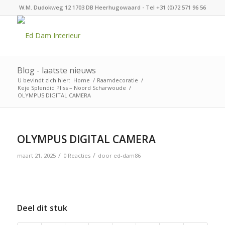
W.M. Dudokweg 12 1703 DB Heerhugowaard - Tel +31 (0)72 571 96 56
Blog - laatste nieuws
U bevindt zich hier:
Home
/
Raamdecoratie
/
Keje Splendid Pliss – Noord Scharwoude
/
OLYMPUS DIGITAL CAMERA
OLYMPUS DIGITAL CAMERA
/
/
maart 21, 2025
0 Reacties
door
ed-dam86
Deel dit stuk