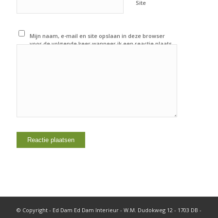
Site
Mijn naam, e-mail en site opslaan in deze browser
voor de volgende keer wanneer ik een reactie plaats.
© Copyright - Ed Dam Ed Dam Interieur - W.M. Dudokweg 12 - 1703 DB -