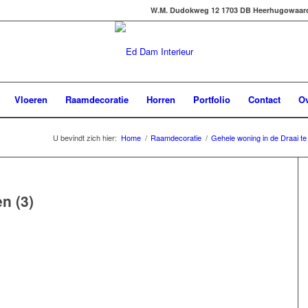
W.M. Dudokweg 12 1703 DB Heerhugowaard -
Vloeren
Raamdecoratie
Horren
Portfolio
Contact
Ov
U bevindt zich hier:
Home
/
Raamdecoratie
/
Gehele woning in de Draai 
n (3)