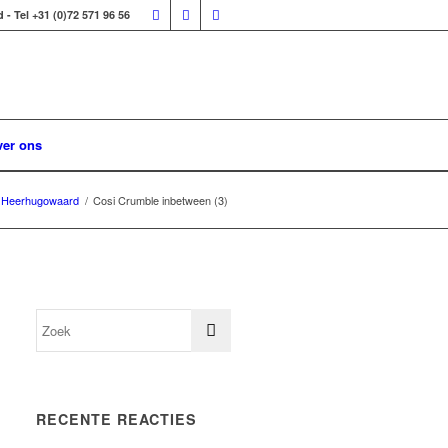
 Tel +31 (0)72 571 96 56
er ons
te Heerhugowaard
/
Cosi Crumble inbetween (3)
RECENTE REACTIES