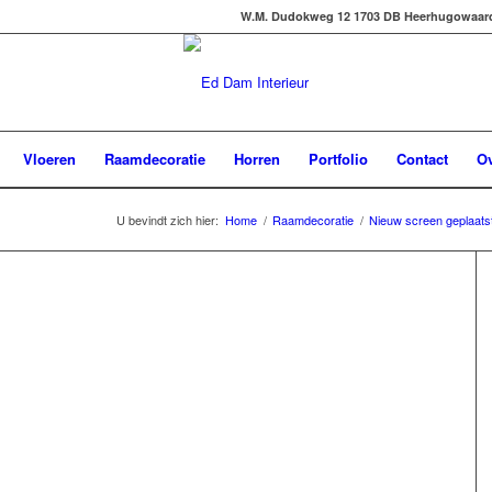
W.M. Dudokweg 12 1703 DB Heerhugowaard -
Vloeren
Raamdecoratie
Horren
Portfolio
Contact
Ov
U bevindt zich hier:
Home
/
Raamdecoratie
/
Nieuw screen geplaatst