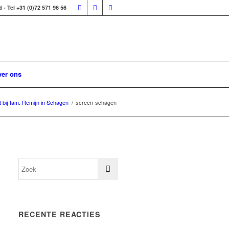
 Tel +31 (0)72 571 96 56
er ons
 bij fam. Remijn in Schagen
/
screen-schagen
RECENTE REACTIES